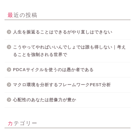
最近の投稿
人生を振返ることはできるがやり直しはできない
こうやってやればいいんでしょでは誰も得しない｜考え
ることを強制される世界で
PDCAサイクルを使うのは愚か者である
Home
マクロ環境を分析するフレームワークPEST分析
心配性のあなたは想像力が豊か
小説
読書メモ
カテゴリー