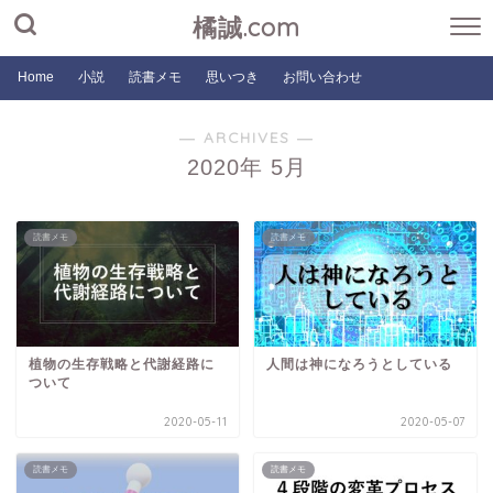
橘誠.com
Home
小説
読書メモ
思いつき
お問い合わせ
― ARCHIVES ―
2020年 5月
読書メモ
読書メモ
植物の生存戦略と代謝経路に
人間は神になろうとしている
ついて
2020-05-11
2020-05-07
読書メモ
読書メモ