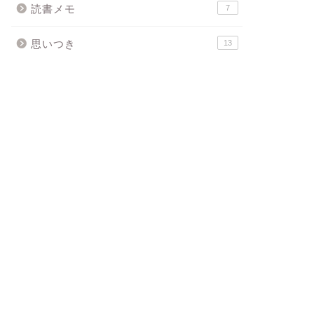
読書メモ
7
思いつき
13