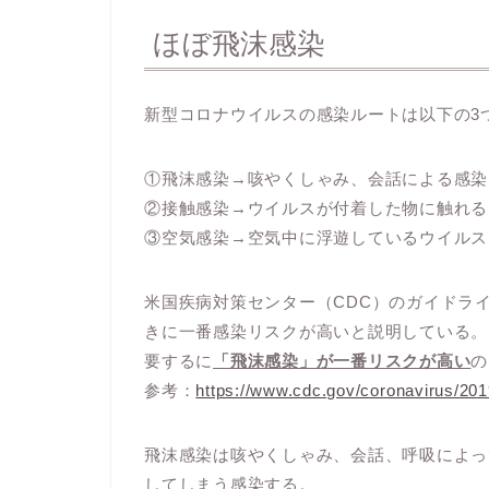
ほぼ飛沫感染
新型コロナウイルスの感染ルートは以下の3
①飛沫感染→咳やくしゃみ、会話による感染
②接触感染→ウイルスが付着した物に触れる
③空気感染→空気中に浮遊しているウイルス
米国疾病対策センター（CDC）のガイドライ
きに一番感染リスクが高いと説明している。
要するに
「飛沫感染」が一番リスクが高い
の
参考：
https://www.cdc.gov/coronavirus/201
飛沫感染は咳やくしゃみ、会話、呼吸によっ
してしまう感染する。