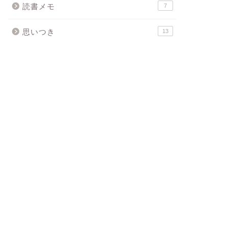
読書メモ
7
思いつき
13