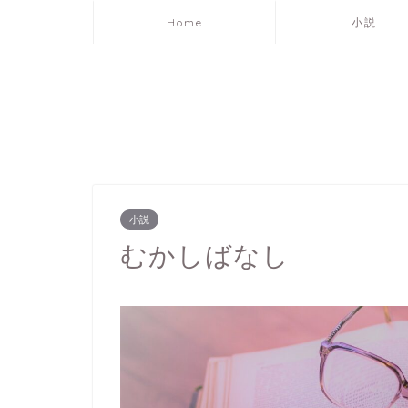
Home
小説
小説
むかしばなし